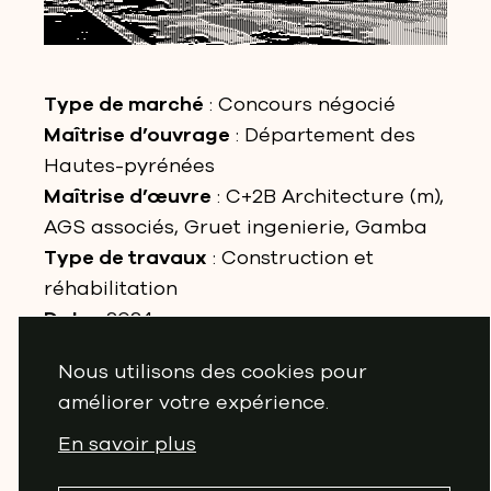
Type de marché
: Concours négocié
Maîtrise d’ouvrage
: Département des
Hautes-pyrénées
Maîtrise d’œuvre
: C+2B Architecture (m),
AGS associés, Gruet ingenierie, Gamba
Type de travaux
: Construction et
réhabilitation
Date
: 2024
Lieu
: Loures-Barousse (65)
Nous utilisons des cookies pour
Surface
: 924 m²
améliorer votre expérience.
Budget
: 2 000 000 €HT
Statut
: Chantier en cours
En savoir plus
Perspective
: C+2B