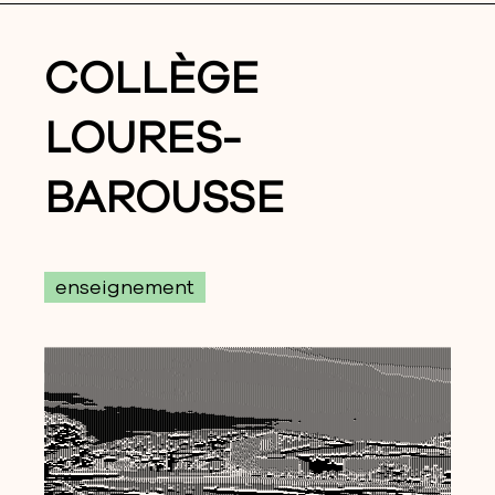
COLLÈGE
LOURES-
BAROUSSE
enseignement
<<<<<<<<<<<<<<<<<<<<<<<<<<<<<<<<<<<<<<<<<<<<<<<<<<<<<<<<<<<<<<<<<<<<<<</<</</////////////////////////////////<<<<<<<<<</<<<<<<<<<<<<<<<<<<<<<<<<<<<<<<<<<<<<<<<<<<<<<<<<<<<<<<<<<<<<<<<<<<<<<<<</////////////////////////////////////////:
<<<<<<<<<<<<<<<<<<<<<<<<<<<<<<<<<<<<<<<<<<<<<<<<<<<<<<<<<<<<<<<<<<<<<<<<<<<<<//////////////////////////////////</<<<//<//<<<<<<<<<<<<<<<<<<<<<<<<<<<<<<<<<<<<<<<<<<<<<<<<<<<<<<<<<<<<<<<<<<<<<<<<<<</////</////////////////////////////:::
<<<<<<<<<<<<<<<<<<<<<<<<<<<<<<<<<<<<<<<<<<<<<<<<<<<<<<<<<<<<<<<<<<<<<<<<<<<<<<<<<///////////////////////////////<<<<<<<<<<<<<<<<<<<<<<<<<<<<<<<<<<<<<<<<<<<<<<<<<<<<<<<<<<<<<<<<<<<<<<<<<<<<<<<<<<<<<<<</////////////////////////////////:
<<<<<<<<<<<<<<<<<<<<<<<<<<<<<<<<<<<<<<<<<<<<<<<<<<<<<<<<<<<<<<<<<<<<<<<<<<<<<<<<<<<////////////////////////////////<<<<<<<<<<<<<<<<<<<<<<<<<<<<<<<<<<<<<<<<<<<<<<<<<<<<<<<<<<<<<<<<<<<<<<<<<<<<<<<<<<<<<//////////////////////////////:/::
<<<<<<<<<<<<<<<<<<<<<<<<<<<<<<<<<<<<<<<<<<<<<<<<<<<<<<<<<<<<<<<<<<<<<<<<<<<<<<<<<<<<<<<<<<<//<//////////////////////<<<<<<<<<<<<<<<<<<<<<<<<<<<<<<<<<<<<<<<<<<<<<<<<<<<<<<<<<<<<<<<<<<<<<<<<<<<<<<<<<<</////////////////////////////////::
<<<<<<<<<<<<<<<<><<<>><<<<<<<<<<<<<<<<<<<<<<<<<<<<<<<<<<<<<<<<<<<<<<<<<<<<<<<<<<<<<<<<<<<<<<<<<<</////////////////////<<<<<<<<<<<<<<<<<<<<<<<<<<<<<<<<<<<<<<<<<<<<<<<<<<<<<<<<<<<<<<<<<<<<<<<<<<<<<<<<</////////////////////////////////::
<<<<<<<<<<<<<<<<>>>>>>>>>>>>>><<<<<<<<<<<<<<<<<<<<<<<<<<<<<<<<<<<<<<<<<<<<<<<<<<<<<<<<<<<<<<<<<<<<<<<//////////////////</<<<<<<<<<<<<<<<<<<<<<<<<<<<<<<<<<<<<<<<<<<<<<<<<<<<<<<<<<<<<<<<<<<<<<<<<<<<<<<////////////////////////////////:::
<<<<<<<<<<<<<<<<<<>><>>>>>>>>>>><<<<<<<<<<<<<<<<<<<<<<<<<<<<<<<<<<<<<<<<<<<<<<<<<<<<<<<<<<<<<<<<<<<<<<<<</////////////////<</<<<<<<<<<<<<<<<<<<<<<<<<<<<<<<<<<<<<<<<<<<<<<<<<<<<<<<<<<<<<<<<<<<<<<<<<<<///////////////////////////////::,,
<<<<<<<<<<<<<<<<<<<<<<<<<<><<><<><<<<<<<<<<<<<<<<<<<<<<<<<<<<<<<<<<<<<<<<<<<<<<<<<<<<<<<<<<<<<<<<<<<<<<<<<<<<<////////////////<<<<<<<<<<<<<<<<<<<<<<<<<<<<<<<<<<<<<<<<<<<<<<<<<<<<<<<<<<<<<<<<<<<<<<<<<<<<//////////////////////////::/::,
<<<<<<<<<<<<<<<<<<<<<<<<<<<<<<<<<<<<<<<<<<<<<<<<<<<<<<<<<<<<<<<<<<<<<<<<<<<<<<<<<<<<<<<<<<<<<<<<<<<<<<<<<<<<<<<<<<<////////////<<<<<<<<<<<<<<<<<<<<<<<<<<<<<<<<<<<<<<<<<<<<<<<<<<<<<<<<<<<<<<<<<<<<<<<<<<<<<</////////////////////////::::
<<<<<<<<<<<<<<<<<<<<<<<<<<<<<<<<<<<<<<<<<<<<<<<<<<<<<<<<<<<><<<<<<<<<<<<<<<<<<<<<<<<<<<<<<<<<<<<<<<<<<<<<<<<<<<<<<<<<<///////////<<<<<<<<<<<<<<<<<<<<<<<<<<<<<<<<<<<<<<<<<<<<<<<<<<<<<<<<<<<<<<<<<<<<<<<<<<<<<<<////////////////////////,:
<<<<<<<<<<<<<<<<<<<<<<<<<<<<<<<<<<<<<<<<<<<<<<<<<<<<<<<<<<>>>>><<><><>><<<<<<<<<<<<<<<<<<<<<<<<<<<<<<<<<<<<<<<<<<<<<<<<<<<////////////<<<<<<<<<<<<<<<<<<<<<<<<<<<<<<<<<<<<<<<<<<<<<<<<<<<<<<<<<<<<<<<<<<<<<<<<<<///////////////://///,:,,,
<<<<<<<<<<<<<<<<<<<<<<<<<<<<<<<<<<<<<<<<<<<<<<<<<<<<<<<<<<>>>>>>>>>>>>>>><<<<<<<<<<>><>>>>>>><<>>><<<<<<<<<<<<<<<<<<<<<<<<<<<<<<//////////<<<<<<<<<<<<<<<<<<<<<<<<<<<<<<<<<<<<<<<<<<<<<<<<<<<<<<<<<<<<<<<<<<<<<</////////////:::////::::,,
><<<<<<<<<<<<<<<<<<<<<<<<<<<<<<<<<<<<<<<<<<<<<<<<<<<<<<<<<<<<>>>>>>>>>>>>>>>>>>>>>>>>>>>>>>>>>>>>>>>>><<<<<<<<<<<<<<<<<<<<<<<<<<<<<//////////<<<<<<<<<<<<<<<<<<<<<<<<<<<<<<<<<<<<<<<<<<<<<<<<<<<<<<<<<<<<<<<<<<<<///////////:::///:::,,:,:
>>>>><<<<<<<<<<<<<<<<<<<<<<<<<<<<<<<<<<<<<<<<<<<<<<<<<<<<<<<<<<>>>>>>>>>>>>>>>>>>>>>>>>>>>>>>>>>>>>>>>>>>><<<<<<<<<<<<<<<<<<<<<<<<<<<<//////////<<<<<<<<<<<<<<<<<<<<<<<<<<<<<<<<<<<<<<<<<<<<<<<<<<<<<<<<<<<<<<<<<///////////::,,,:,:,,*,,:
>>>>>>>>>>>>>><<<<<<<<<<<<<<<<<<<<<<<<<<<<<<<<<<<<<<<<<<<<<<<<<<<<>>>>>>>>>>>>>>>>>>>>>>>>>>>>>>>>>>>>>>>>>><><<<<<<<<<<<<<<<<<<<<<<<<<<<<//////</<////<<<<<<<<<<<<<<<<<<<<<<<<<<<<<<<<<<<<<<<<<<<<<<<<<<<<<<<<<<//////////:,,****:,***,:,
>>>>>>>>>>>>>>><<<<<<<<<<<<<<<<<<<<<<<<<<<<<<<<<<<<<<<<<<<<<<<<<<<>>>>>>>>>>>>>>>>>>>>>>>>>>>>>>>>>>>>>>>>>>>>>><<<<<<<<<<<<<<<<<<<<<<<<<<<<<<<<<<////////////<<<<<<<<<<<<<<<<<<<<<<<<<<<<<<<<<<<<<<<<<<<<<<<<<<</////////,,:,*********_**
>>>>>>>>>>>>>>>>>>><<<<<<<<<<<<<<<<<<<<<<<<<<<<<<<<<<<<<<<<<<<<><<>>>>>>>>>>>>>>>>>>>>>>>>>>>>>>>>>>>>>>>>>>>>>>>><<<<<<<<<<<<<<<<<<<<<<<<<<<<<<<<<<///////////////<<<<<<<<<<<<<<<<<<<<<<<<<<<<<<<<<<<<<<<<<<<<<<<///////:,******,****_**,
>>>>>>>>>>>>>>>>>>>>>>>>>>><<<<<<<<<<<<<<<<<<<<<<<<<<<<<<<>>>>>>>>>>>>>>>>>>>>>>>>>>>>>>>>>>>>>>>>>>>>>>>>>>>>>>>><<<<<<<<<<<<<<<<<<<<<<<<<<<<<<<<<<<//////////////////////////<<<<<<<<<<<<<<<<<<<<<<<<<<<<<<<<<<<<</////,:**********_****
>>>>>>>>>>>>>>>>>>>>>>>>>>>>>>><<<<<<<<<<<<<<<<<<<<<<<>>>>>>>>>>>>>>>>>>>>>>>>>>>>>>>>>>>>>>>>>>>>>>>>>>>>>>>>>>><<<<<<<<<<<<<<<<<<<<<<<<<<<<<<<<<<<<//////////////////////////////<<<<<<<<<<<<<<<<<<<<<<<<<<<<<<<<<<<////,,,*************
>>>>>>>>>>>>>>>>>>>>>>>>>>>>>><<>>>>><>><><<><>>>>>>>>>>>>>>>>>>>>>>>>>>>>>>>>>>>>>>>>>>>>>>>>>>>>>>>>>>>>>>>>>>>><<<<<<<<<<<<<<<<<<<<<<<<<<<<<<<<<<<<//////////////////////////////////<//<<<<<<<<<<<<<<<<<<<<<<<<<<<<<<</::,*__,:,*_****
>>>>>>>>>>>>>>>>>>>>>>>>>>>>>>>>>>>>>>>>>>>>>>>>>>>>>>>><>>>>>>>>>>>>>>>>>>>>>>>>>>>>>>>>>>>>>>>>>>>>>>>>>>>>>>>>>>>>><<<<<<<<<<<<<<<<<<<<<<<<<<<<<<<<<//////////////////////////////////////<<<<<<<<<<<<<<<<<<<<<<<<<<<<<<//:**_*::*,,***
>>>>>>>>>>>>>>>>>>>>>>>>>>>>>>>>>>>>>>>>>>>>>>>>>>>>>>>>>>><<>>>>>>>>>>>>>>>>>>>>>>>>>>>>>>>>>>>>>>>>>>>>>>>>>>>>>>>>>>>>>>>><<<<<<<<<<<<<<<<<<<<<<<<<<<////////////////////////////////////<<<<<<<<<<<<<<<<<<<<<<<<<<<<</:/:,*,*,:,,,,,*_
<<>>>>>>><<>><><>>>>>>>>>>>>>>>>>>>>>>>>>>>>>>>>>>>>>>>>>>><>>>>>>>>>>>>>>>>><>>>>>>>>>>>>>>>>>>>>>>>>>>>>>>>>>>>>>>>>>>>>>>>>>>>><<<<<<<<<<<<<<<<<<<<<</////////////////////////////////////////<<<<<<<<<<<<<<<<<<<<<//::::,,***,:,,,,***
<<><<<<><<<<<<<<<<<>>>>>>>>>>>>>>>>>>>>>>>>>>>>>>>>>>>>>>>>>><<>>>>>>>>>>>>>>>>>>>>>>>>>>>>>>>>>>>>>>>>>>>>>>>>>>>>>>>>>>>>>>>>>>>>>>><<<<<<<<<<<<<<<<<<<<///////////////////////////////////////<<<<<<<<<<<<<<<<<<<</:,,,,,,,,**,,,,*,***
<<<<<<<<<<<<<<<<<<<<<<<<<<>>>>>>>>>>>>>>>>>>>>>>>>>>>>>>>><><<<>>>>>>>>>>>>>>>>>>>>>>>>>>>>>>>>>>>>>>>>>>>>>>>>>>>>>>>>>>>>>>>>>>>>>><><<<<<<<<<<<<<<<<<<<<<<<<<<////////////////////////////////////<<<<<<<<<<<<<<<</,,,,:,*,,,******,***
<<<<<<<<<<<<<<<<<<<<<<<<<<<<<<<<<>>>>>>>>>>>>>>>>>>>>>>>>>>>>>>>>>>>>>>>>>>>>>>>>>>>>>>>>>>>>>>>>>>>>>>>>>>>>>>>>>>>>>>>>>>>>>>>><<>>><<<<<<<<<<<<<<<<<<<<<<<<<<<<////////////////////////////////////////////<<<<<<</,,,:,,,,,,***_**_,**
<<<<<<<<<<<<<<<<<<<<<<<<<<<<<<<<<>>>>>>><>>>>>>>>>>>>>>>>>>>>>>>>>>>>>>>>>>>>>>>>>>>>>>>>>>>>>>>>>>>>>>>>>>>>>>>>>>>>>>>>>>>>>>>>>>>>><<<<<<<<<<<<<<<<<<<<<<<<<<<<<<<<<//////////////////////////////////////////<<<<//,/:*:::,*****__****
<<<<<<<<<<<<<<<<<<<<<<<<<<<<<<<<<<<>>>><<>>>>>>>>>>>>>>>>>>>>>>>>>>>><<>>>>>>>>>>>>>>>>>>>>>>>>>>>>>>>>>>>>>>>>>>>>>>>>>>>>>>>>>>>>>>><<<<<<<<<<<<<<<<<<<<<<<<<<<<<<<<<<</<<////////////////////////////////////<<<<<///<:/:::,,*__*___*__
<<<<<<<<<<<<<<<<<<<<<<<<<<<<<<<<<<<<<>>><<>><<<<<<<<<<<<<<<<<<<<<<<<<<<<<<<<>>>>>>>>>>>>>>>>>>>>>>>>>>>>>>>>>>>>>>>>>>>>>>>>>>>>>>>>>>>>><<<<<<<<<<<<<<<<<<<<<<<<<<<<<<<<<<<<</////////////////////////////////<<<<<<<<<<//:,,,,*____*___*
<<<<<<<<<<<<<<<<<<<<<<<<<<<<<<<<<<<<<<>>>>>><<<<<<<<<<<<<<<<<<<<<<<<<<<<<<<<<<<<<<>>>>>>>>>>>>>>>>>>>>>>>>>>>>>>>>>>>>>>>>>>>>>>>>>>>>>>>><<<<<<<<<<<<<<<<<<<<<<<<<<<<<<<<<<<<<//</////////////////////////</<<<<<<<<<<<////:,*,,*_*-_-___
<<<<<<<<<<<<<<<<<<<<<<<<<<<<<<<<<<<<<<<<>>><<<<<<<<<<<<<<<<<<<<<<<<<<<<<<<<<<<<<<<<<<<<>>>>>>>>>>>>>>>>>>>>>>>>>>>>>>>>>>>>>>>>>>>>>>>>>>>><<<<<<<<<<<<<<<<<<<<<<<<<<<<<<<<<<<<<<<<<//////////////////////<<<<<<<<<<<<<///,,,,*,,**___-___
>>>>>>>><<<<<<<<<<<<<<<<<<<<<<<<<<<<<<<<<<<<<<<<<<<<<<<<<<<<<<<<<<<<<<<<<<<<<<<<<<<<<<<<<<<<>>>>>>>>>>>>>>>>>>>>>>>>>>>>>>>>>>>>>>>>>>>>>>>>><<<<<<<<<<<<<<<<<<<<<<<<<<<<<<<<<<<<<<<<<<<//////////////////<<<<<<<<<<<<</:/,,*,****_:*_*-__
>>>>>>>>><<<<<<<<<<<<<<<<<<<<<<<<<<<<<<<<<<<<<<<<<<<<<<<<<<<<<<<<<<<<<<<<<<<<<<<<<<<<<<<<<<<<<<<<>>>>>>>>>>>>>>>>>>>>>>>>>>>>>>>>>>>>>>>>>>>>><<<<<<<<<<<<<<<<<<<<<<<<<<<<<<<<<<<<<<<<<<<<<<<////////////////<<<<<<<<<//,,,*,*****,,*_****
>>>>>>>>>>>><<>><>><<<><<<<<<<<<<<<<<<<<<<<<<<<<<<<<<<<<<<<<<<<<<<<<<<<<<<<<<<<<<<<<<<<<<<<<<<<<<<<<<<<>>>>>>>>>>>>>>>>>>>>>>>>>>>>>>>>>>>>>>>>>><<<<<<<<<<<<<<<<<<<<<<<<<<<<<<<<<<<<<<<<<<<<<<<<<<<<</<<<<<<<<<<<<<<//:,,*,,********__**_
>>>>>>>>>>>>>>>>>>>>>>>><<<<<<<<<<><<<<><<<<<<<<<<<<<<<<<<<<<<<<<<<<<<<<<<<<<<<<<<<<<<<<<<<<<<<<<<<<<<<<<<<<<<>>>>>>>>>>>>>>>>>>>>>>>>>>>>>>>>>>>>><<<<<<<<<<<<<<<<<<<<<<<<<<<<<<<<<<<<<<<<<<<<<<<<<<<<<<<<<<<<<<<<<<//:,*,,,*_____***_***
>>>>>>>>>>>>>>>>>>>>>>>>><<<<<<<<<<<<<<<<<<<<<<<<<<<<<<<<<<<<<<<<<<<<<<<<<<<<<<<<<<<<<<<<<<<<<<<<<<<<<<<<<<<<<<<<<<>>>>>>>>>>>>>>>>>>>>>>><>>>>>>>>>>><><<<<<<<<<<<<<<<<<<<<<<<<<<<<<<<<<<<<<<<<<<<<<<<<<<<<<<<<<<<<<<//,,,**__*_*___,**,,
>>>>>>>>>>>>>>>>>>>>>>